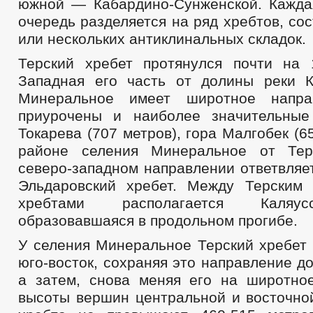
южной — Кабардино-Сунженской. Кажда
очередь разделяется на ряд хребтов, со
или нескольких антиклинальных складок.
Терский хребет протянулся почти на 
Западная его часть от долины реки 
Минеральное имеет широтное напра
приурочены и наиболее значительные
Токарева (707 метров), гора Малгобек (6
районе селения Минеральное от Тер
северо-западном направлении ответвляе
Эльдаровский хребет. Между Терским
хребтами располагается Каляус
образовавшаяся в продольном прогибе.
У селения Минеральное Терский хребет 
юго-восток, сохраняя это направление до
а затем, снова меняя его на широтно
высоты вершин центральной и восточной