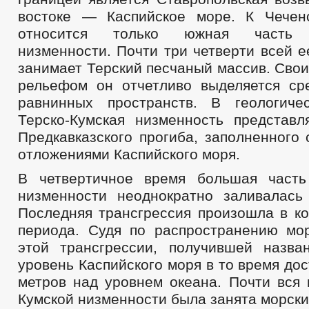
востоке — Каспийское море. К Чечен
относится только южная часть Т
низменности. Почти три четверти всей 
занимает Терский песчаный массив. Сво
рельефом он отчетливо выделяется с
равнинных пространств. В геологиче
Терско-Кумская низменность представл
Предкавказского прогиба, заполненного
отложениями Каспийского моря.
В четвертичное время большая часть
низменности неоднократно заливалась
Последняя трансгрессия произошла в ко
периода. Судя по распространению мо
этой трансгрессии, получившей назва
уровень Каспийского моря в то время дос
метров над уровнем океана. Почти вся 
Кумской низменности была занята морск