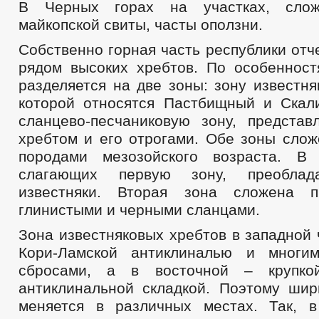
В Черных горах на участках, слож
майкопской свиты, часты оползни.
Собственно горная часть республики от
рядом высоких хребтов. По особеннос
разделяется на две зоны: зону известня
которой относятся Пастбищный и Скал
сланцево-песчаниковую зону, предста
хребтом и его отрогами. Обе зоны сло
породами мезозойского возраста. В 
слагающих первую зону, преоблад
известняки. Вторая зона сложена п
глинистыми и черными сланцами.
Зона известняковых хребтов в западной
Кори-Ламской антиклиналью и многи
сбросами, а в восточной – крупко
антиклинальной складкой. Поэтому ши
меняется в различных местах. Так, 