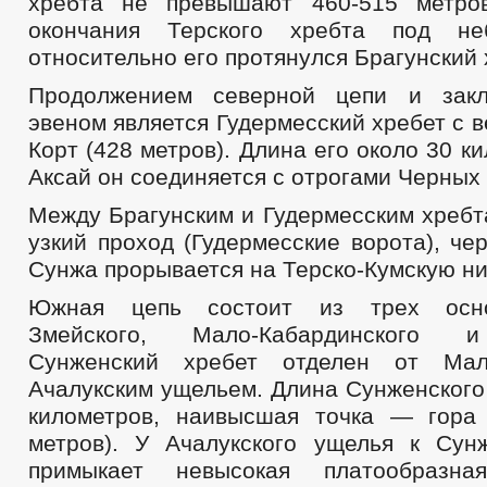
хребта не превышают 460-515 метров
окончания Терского хребта под не
относительно его протянулся Брагунский 
Продолжением северной цепи и зак
эвеном является Гудермесский хребет с 
Корт (428 метров). Длина его около 30 к
Аксай он соединяется с отрогами Черных 
Между Брагунским и Гудермесским хребт
узкий проход (Гудермесские ворота), че
Сунжа прорывается на Терско-Кумскую ни
Южная цепь состоит из трех осно
Змейского, Мало-Кабардинского и
Сунженский хребет отделен от Мало
Ачалукским ущельем. Длина Сунженского
километров, наивысшая точка — гора
метров). У Ачалукского ущелья к Сун
примыкает невысокая платообразна