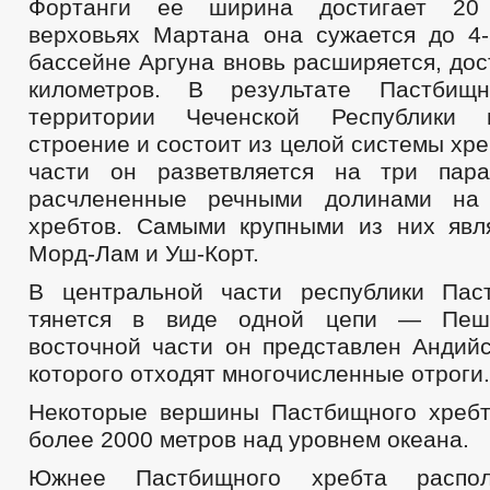
Фортанги ее ширина достигает 20 
верховьях Мартана она сужается до 4-
бассейне Аргуна вновь расширяется, дос
километров. В результате Пастбищ
территории Чеченской Республики 
строение и состоит из целой системы хре
части он разветвляется на три пара
расчлененные речными долинами на
хребтов. Самыми крупными из них явл
Морд-Лам и Уш-Корт.
В центральной части республики Пас
тянется в виде одной цепи — Пешх
восточной части он представлен Андийс
которого отходят многочисленные отроги.
Некоторые вершины Пастбищного хреб
более 2000 метров над уровнем океана.
Южнее Пастбищного хребта распол