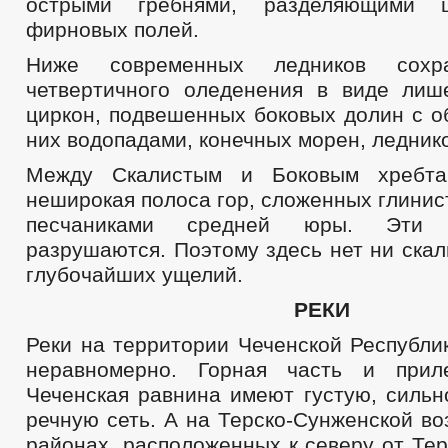
острыми гребнями, разделяющими ц
фирновых полей.
Ниже современных ледников сохр
четвертичного оледенения в виде ли
циркон, подвешенных боковых долин с 
них водопадами, конечных морен, ледник
Между Скалистым и Боковым хребта
неширокая полоса гор, сложенных глини
песчаниками средней юры. Эти 
разрушаются. Поэтому здесь нет ни скал
глубочайших ущелий.
РЕКИ
Реки на территории Чеченской Республи
неравномерно. Горная часть и при
Чеченская равнина имеют густую, сильн
речную сеть. А на Терско-Сунженской в
районах, расположенных к северу от Тере