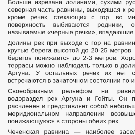
Больше изрезана долинами, сухими ру
северная часть равнины, выходящая к ре
кроме речек, стекающих с гор, во м
поверхность выбиваются родники, 
называемые «черные речки», впадающие 
Долины рек при выходе с гор на равни
крутые берега высотой до 20-25 метров.
берегов понижается до 2-3 метров. Хо
террасы можно наблюдать только в доли
Аргуна. У остальных речек их нет 
встречаются в зачаточном состоянии по 
Своеобразным рельефом на равни
водораздел рек Аргуна и Гойты. Он 
расчленен и представляет собой неболь
меридиональном направлении возвыше
понижающуюся в стороны обеих рек.
Чеченская равнина — наиболее засе