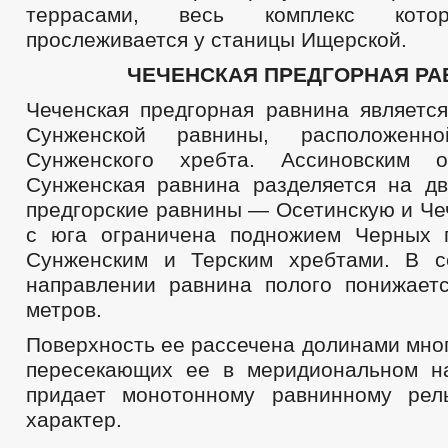
террасами, весь комплекс кото
прослеживается у станицы Ищерской.
ЧЕЧЕНСКАЯ ПРЕДГОРНАЯ РА
Чеченская предгорная равнина является
Сунженской равнины, расположе
Сунженского хребта. Ассиновским о
Сунженская равнина разделяется на д
предгорские равнины — Осетинскую и Че
с юга ограничена подножием Черных 
Сунженским и Терским хребтами. В с
направлении равнина полого понижает
метров.
Поверхность ее рассечена долинами мно
пересекающих ее в меридиональном н
придает монотонному равнинному рел
характер.