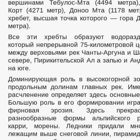
вершинами Тебулос-Мта (4494 метра)
Корт (4271 метр), Доноо Мта (1178 мет
хребет, высшая точка которого — гора 
метра).
Все эти хребты образуют водоразд
который непрерывной 75-километровой ц
между верховьями рек Чанты-Аргуна и Ш
севере, Пирикительской Ал а запью и А
на юге.
Доминирующая роль в высокогорной з
продольным долинам главных рек. Им
расчленение определяет здесь основные
Большую роль в его формировании игра
фирновая эрозия. Здесь прекра
разнообразные формы альпийского р
карри, морены. Ледники придали мн
лежащим выше снеговой линии, пирами