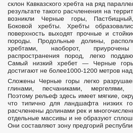
склон Кавказского хребта на ряд паралле
результате такого расчленения на терри
возникли Черные горы, Пастбищный
Боковой хребты. Хребты образовали
поверхность выходят прочные и стойк
породы. Продольные долины, распо
хребтами, наоборот, приуроче
распространения пород, легко подда
Самый низкий хребет — Черные гор
достигают не более1000-1200 метров над
Сложены Черные горы легко разрушае
глинами, песчаниками, мергелями, к
Поэтому рельеф здесь имеет мягкие, окр
что типично для ландшафта низких г
расчленены долинами рек и многочислен
отдельные массивы и не образуют сплош
Они составляют зону предгорий республи