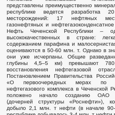
представлены преимущественно минера
республике ведется разработка 20
месторождений: 17 нефтяных мес
газонефтяных и нефтегазоконденсатное
Нефть Чеченской Республики – 
высококачественных в стране: лег
содержанием парафина и малосерниста
оцениваются в 50-60 млн. т. Однако в з
они уже исчерпаны. Общие разведан
глубины 4,5–5 км) превышают 78
восстановления нефтегазовой отра
Постановлением Правительства Росси
«О первоочередных мерах по во
нефтегазового комплекса в Чеченской Р
положено начало созданию ОАО «
(дочерней структуры «Роснефти»), к
добыло 2,1 млн. т нефти (в начале 90-
республике добывалось 3-4 млн. т нефти в