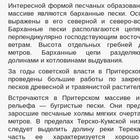
Интересной формой песчаных образован
массиве являются барханные пески. Ос
выражены в его северной и северо-во
Барханные пески располагаются цепя
перпендикулярно господствующим восто
ветрам. Высота отдельных гребней д
метров. Барханные цепи разделяю
долинами и котловинами выдувания.
За годы советской власти в Притерск
проведены большие работы по закре
песков древесной и травянистой растите
Встречаются в Притерском массиве 
рельефа — бугристые пески. Они пре
заросшие песчаные холмы мягких очерта
метров. В пределах Терско-Кумской ни
следует выделить долину реки Терек
часть ее характеризуется хорош