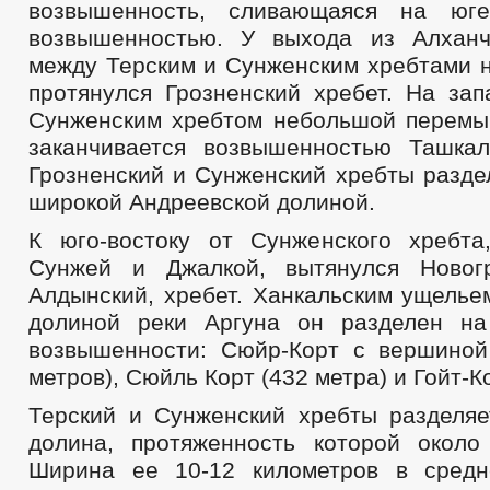
возвышенность, сливающаяся на юг
возвышенностью. У выхода из Алханч
между Терским и Сунженским хребтами н
протянулся Грозненский хребет. На зап
Сунженским хребтом небольшой перемыч
заканчивается возвышенностью Ташкал
Грозненский и Сунженский хребты разде
широкой Андреевской долиной.
К юго-востоку от Сунженского хребт
Сунжей и Джалкой, вытянулся Новогр
Алдынский, хребет. Ханкальским ущелье
долиной реки Аргуна он разделен на
возвышенности: Сюйр-Корт с вершиной
метров), Сюйль Корт (432 метра) и Гойт-К
Терский и Сунженский хребты разделяе
долина, протяженность которой около
Ширина ее 10-12 километров в средн