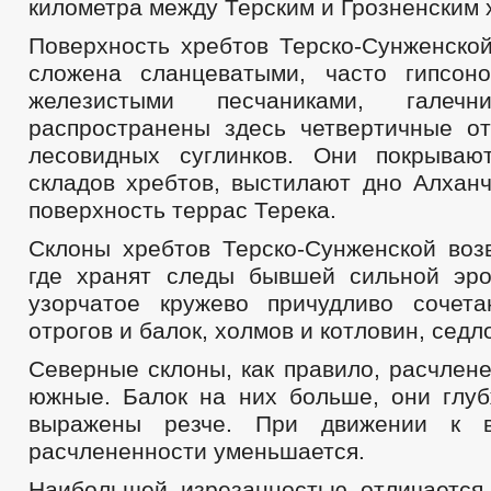
километра между Терским и Грозненским 
Поверхность хребтов Терско-Сунженско
сложена сланцеватыми, часто гипсон
железистыми песчаниками, галечн
распространены здесь четвертичные о
лесовидных суглинков. Они покрываю
складов хребтов, выстилают дно Алханч
поверхность террас Терека.
Склоны хребтов Терско-Сунженской воз
где хранят следы бывшей сильной эр
узорчатое кружево причудливо сочет
отрогов и балок, холмов и котловин, седл
Северные склоны, как правило, расчлен
южные. Балок на них больше, они глу
выражены резче. При движении к в
расчлененности уменьшается.
Наибольшей изрезанностью отличается