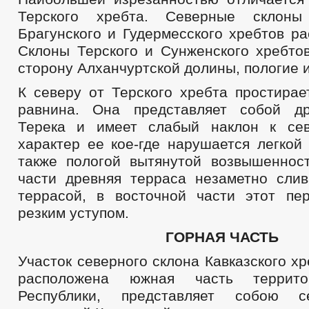
Терского хребта. Северные склоны 
Брагунского и Гудермесского хребтов р
Склоны Терского и Сунженского хребто
сторону Алханчуртской долины, пологие 
К северу от Терского хребта простирае
равнина. Она представляет собой д
Терека и имеет слабый наклон к сев
характер ее кое-где нарушается легкой
также пологой вытянутой возвышеннос
части древняя терраса незаметно слив
террасой, в восточной части этот пе
резким уступом.
ГОРНАЯ ЧАСТЬ
Участок северного склона Кавказского хр
расположена южная часть террито
Республики, представляет собою с