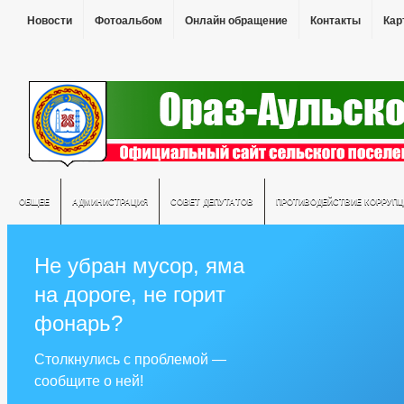
Новости
Фотоальбом
Онлайн обращение
Контакты
Кар
ОБЩЕЕ
АДМИНИСТРАЦИЯ
СОВЕТ ДЕПУТАТОВ
ПРОТИВОДЕЙСТВИЕ КОРРУПЦ
Не убран мусор, яма
на дороге, не горит
фонарь?
Столкнулись с проблемой —
сообщите о ней!