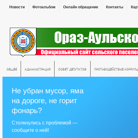
Новости
Фотоальбом
Онлайн обращение
Контакты
Кар
ОБЩЕЕ
АДМИНИСТРАЦИЯ
СОВЕТ ДЕПУТАТОВ
ПРОТИВОДЕЙСТВИЕ КОРРУПЦ
Не убран мусор, яма
на дороге, не горит
фонарь?
Столкнулись с проблемой —
сообщите о ней!