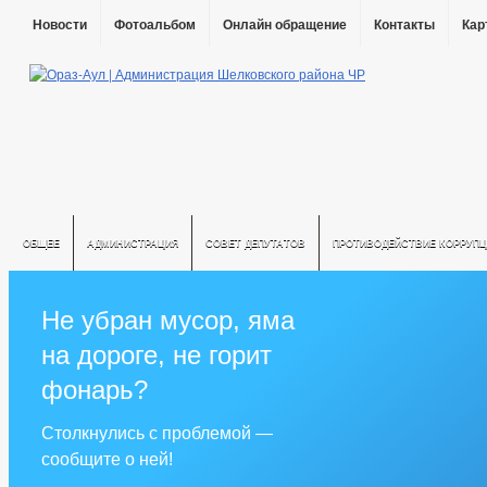
Новости
Фотоальбом
Онлайн обращение
Контакты
Кар
ОБЩЕЕ
АДМИНИСТРАЦИЯ
СОВЕТ ДЕПУТАТОВ
ПРОТИВОДЕЙСТВИЕ КОРРУПЦ
Не убран мусор, яма
на дороге, не горит
фонарь?
Столкнулись с проблемой —
сообщите о ней!