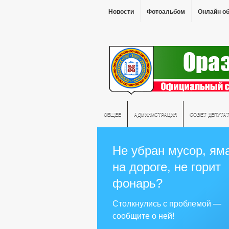
Новости
Фотоальбом
Онлайн о
ОБЩЕЕ
АДМИНИСТРАЦИЯ
СОВЕТ ДЕПУТА
Не убран мусор, ям
на дороге, не горит
фонарь?
Столкнулись с проблемой —
сообщите о ней!