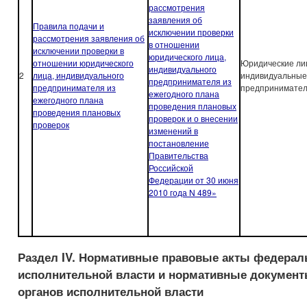
рассмотрения
заявления об
Правила подачи и
исключении проверки
рассмотрения заявления об
в отношении
исключении проверки в
юридического лица,
отношении юридического
Юридические ли
индивидуального
2
лица, индивидуального
индивидуальные
предпринимателя из
предпринимателя из
предпринимате
ежегодного плана
ежегодного плана
проведения плановых
проведения плановых
проверок и о внесении
проверок
изменений в
постановление
Правительства
Российской
Федерации от 30 июня
2010 года N 489»
Раздел IV. Нормативные правовые акты федерал
исполнительной власти и нормативные докумен
органов исполнительной власти