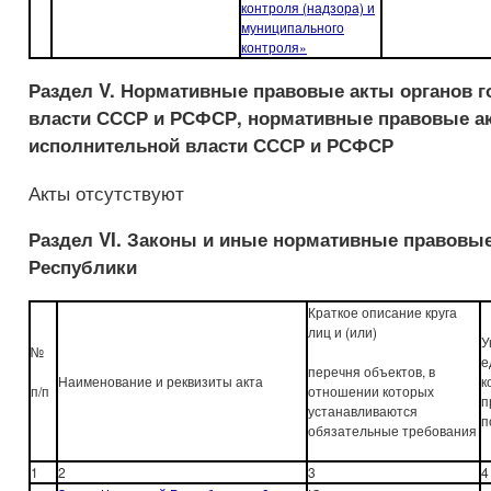
контроля (надзора) и
муниципального
контроля»
Раздел V. Нормативные правовые акты органов г
власти СССР и РСФСР, нормативные правовые а
исполнительной власти СССР и РСФСР
Акты отсутствуют
Раздел VI.
Законы и иные нормативные правовые
Республики
Краткое описание круга
лиц и (или)
У
№
е
перечня объектов, в
Наименование и реквизиты акта
к
п/п
отношении которых
п
устанавливаются
п
обязательные требования
1
2
3
4