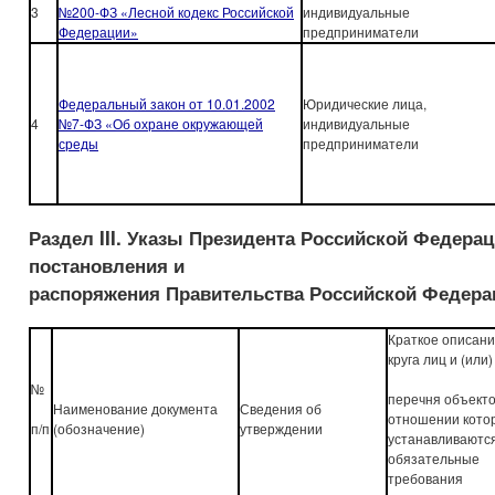
3
№200-ФЗ «Лесной кодекс Российской
индивидуальные
Федерации»
предприниматели
Федеральный закон от 10.01.2002
Юридические лица,
4
№7-ФЗ «Об охране окружающей
индивидуальные
среды
предприниматели
Раздел III. Указы Президента Российской Федерац
постановления и
распоряжения Правительства Российской Федера
Краткое описан
круга лиц и (или)
№
перечня объекто
Наименование документа
Сведения об
отношении кото
п/п
(обозначение)
утверждении
устанавливаютс
обязательные
требования