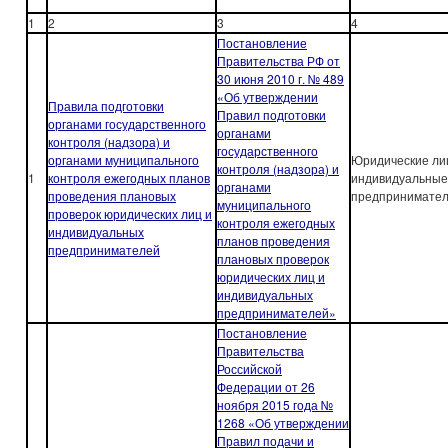
1
2
3
4
Постановление
Правительства РФ от
30 июня 2010 г. № 489
«Об утверждении
Правила подготовки
Правил подготовки
органами государственного
органами
контроля (надзора) и
государственного
органами муниципального
Юридические ли
контроля (надзора) и
1
контроля ежегодных планов
индивидуальные
органами
проведения плановых
предпринимате
муниципального
проверок юридических лиц и
контроля ежегодных
индивидуальных
планов проведения
предпринимателей
плановых проверок
юридических лиц и
индивидуальных
предпринимателей»
Постановление
Правительства
Российской
Федерации от 26
ноября 2015 года №
1268 «Об утверждении
Правил подачи и