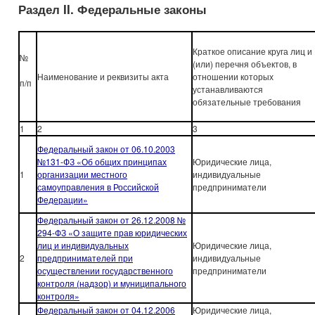
Раздел
II
. Федеральные законы
Краткое описание круга лиц и
№
(или) перечня объектов, в
Наименование и реквизиты акта
отношении которых
п/п
устанавливаются
обязательные требования
1
2
3
Федеральный закон от 06.10.2003
№131-ФЗ «Об общих принципах
Юридические лица,
1
организации местного
индивидуальные
самоуправления в Российской
предприниматели
Федерации»
Федеральный закон от 26.12.2008 №
294-ФЗ «О защите прав юридических
лиц и индивидуальных
Юридические лица,
2
предпринимателей при
индивидуальные
осуществлении государственного
предприниматели
контроля (надзор) и муниципального
контроля»
Федеральный закон от 04.12.2006
Юридические лица,