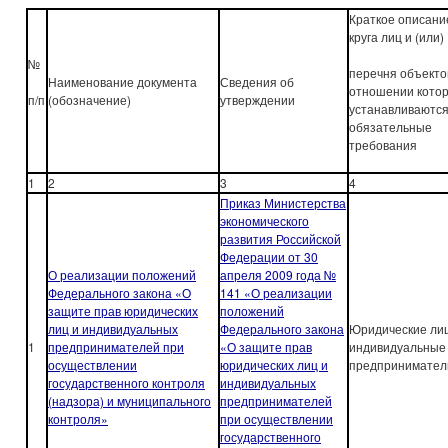
Краткое описани
круга лиц и (или)
№
перечня объектов
Наименование документа
Сведения об
отношении кото
п/п
(обозначение)
утверждении
устанавливаютс
обязательные
требования
1
2
3
4
Приказ Министерства
экономического
развития Российской
Федерации от 30
О реализации положений
апреля 2009 года №
Федерального закона «О
141 «О реализации
защите прав юридических
положений
лиц и индивидуальных
Федерального закона
Юридические лиц
1
предпринимателей при
«О защите прав
индивидуальные
осуществлении
юридических лиц и
предпринимател
государственного контроля
индивидуальных
(надзора) и муниципального
предпринимателей
контроля»
при осуществлении
государственного