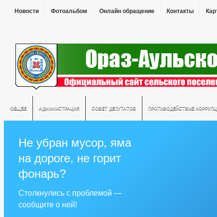
Новости
Фотоальбом
Онлайн обращение
Контакты
Кар
ОБЩЕЕ
АДМИНИСТРАЦИЯ
СОВЕТ ДЕПУТАТОВ
ПРОТИВОДЕЙСТВИЕ КОРРУПЦ
Не убран мусор, яма
на дороге, не горит
фонарь?
Столкнулись с проблемой —
сообщите о ней!