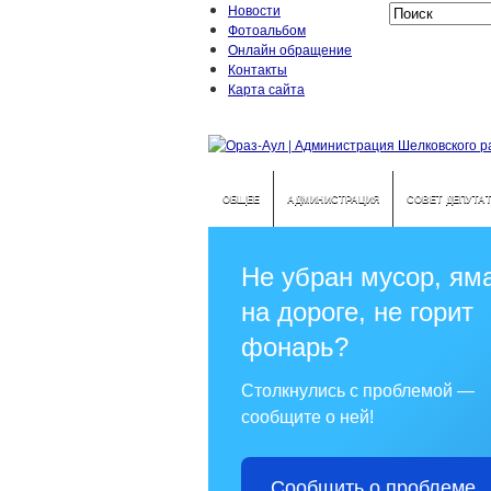
Новости
Фотоальбом
Онлайн обращение
Контакты
Карта сайта
ОБЩЕЕ
АДМИНИСТРАЦИЯ
СОВЕТ ДЕПУТА
Не убран мусор, ям
на дороге, не горит
фонарь?
Столкнулись с проблемой —
сообщите о ней!
Сообщить о проблеме