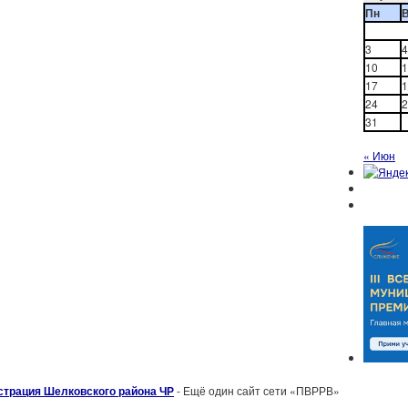
Пн
3
4
10
1
17
1
24
2
31
« Июн
страция Шелковского района ЧР
- Ещё один сайт сети «ПВРРВ»