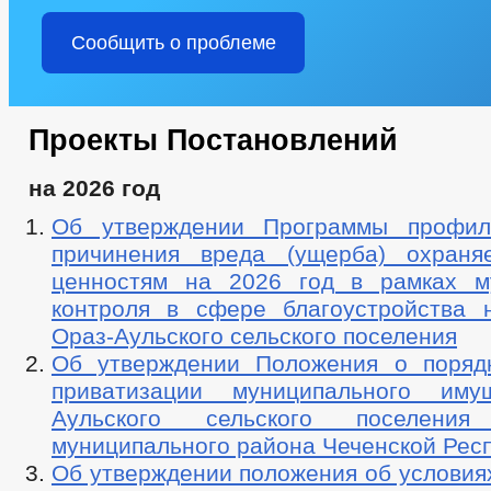
Сообщить о проблеме
Проекты Постановлений
на 2026 год
Об утверждении Программы профила
причинения вреда (ущерба) охраня
ценностям на 2026 год в рамках м
контроля в сфере благоустройства 
Ораз-Аульского сельского поселения
Об утверждении Положения о поряд
приватизации муниципального иму
Аульского сельского поселения
муниципального района Чеченской Рес
Об утверждении положения об условия