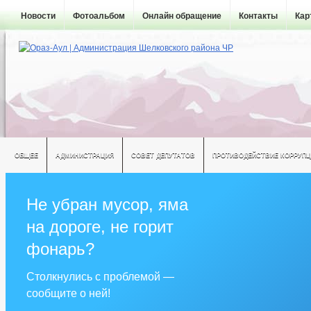
Новости
Фотоальбом
Онлайн обращение
Контакты
Кар
ОБЩЕЕ
АДМИНИСТРАЦИЯ
СОВЕТ ДЕПУТАТОВ
ПРОТИВОДЕЙСТВИЕ КОРРУПЦ
Не убран мусор, яма
на дороге, не горит
фонарь?
Столкнулись с проблемой —
сообщите о ней!