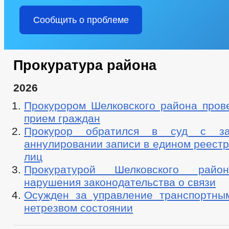
Сообщить о проблеме
Прокуратура района
2026
Прокурором Шелковского района пров
прием граждан
Прокурор обратился в суд с за
аннулировании записи в едином реест
лиц
Прокуратурой Шелковского райо
нарушения законодательства о связи
Осужден за управление транспортны
нетрезвом состоянии