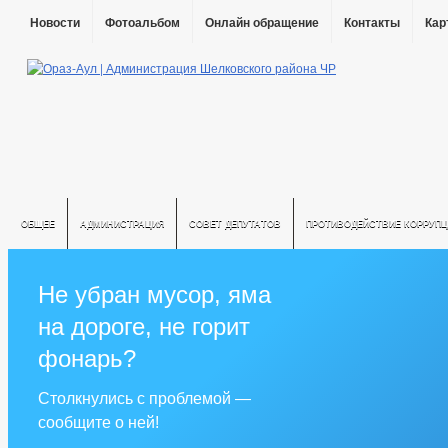
Новости
Фотоальбом
Онлайн обращение
Контакты
Кар
ОБЩЕЕ
АДМИНИСТРАЦИЯ
СОВЕТ ДЕПУТАТОВ
ПРОТИВОДЕЙСТВИЕ КОРРУПЦ
Не убран мусор, яма
на дороге, не горит
фонарь?
Столкнулись с проблемой —
сообщите о ней!