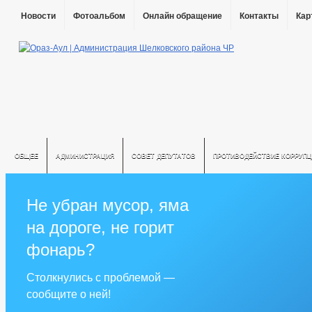
Новости
Фотоальбом
Онлайн обращение
Контакты
Кар
ОБЩЕЕ
АДМИНИСТРАЦИЯ
СОВЕТ ДЕПУТАТОВ
ПРОТИВОДЕЙСТВИЕ КОРРУПЦ
Не убран мусор, яма
на дороге, не горит
фонарь?
Столкнулись с проблемой —
сообщите о ней!