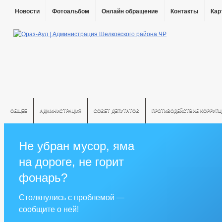
Новости
Фотоальбом
Онлайн обращение
Контакты
Кар
ОБЩЕЕ
АДМИНИСТРАЦИЯ
СОВЕТ ДЕПУТАТОВ
ПРОТИВОДЕЙСТВИЕ КОРРУПЦ
Не убран мусор, яма
на дороге, не горит
фонарь?
Столкнулись с проблемой —
сообщите о ней!