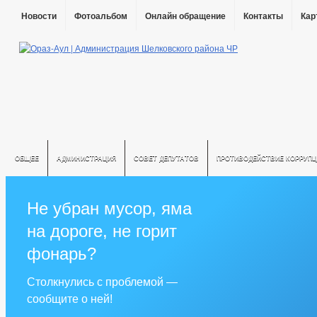
Новости
Фотоальбом
Онлайн обращение
Контакты
Кар
ОБЩЕЕ
АДМИНИСТРАЦИЯ
СОВЕТ ДЕПУТАТОВ
ПРОТИВОДЕЙСТВИЕ КОРРУПЦ
Не убран мусор, яма
на дороге, не горит
фонарь?
Столкнулись с проблемой —
сообщите о ней!