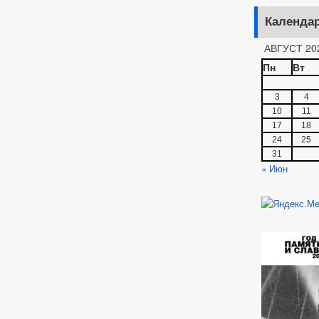
Календа
АВГУСТ 20
Пн
Вт
3
4
10
11
17
18
24
25
31
« Июн