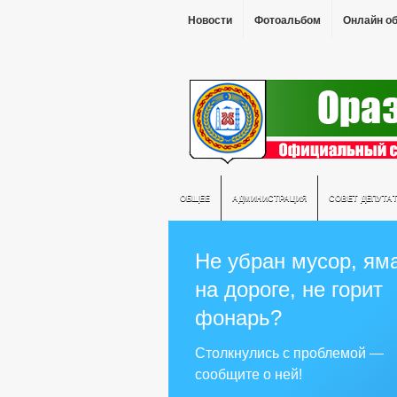
Новости
Фотоальбом
Онлайн о
ОБЩЕЕ
АДМИНИСТРАЦИЯ
СОВЕТ ДЕПУТА
Не убран мусор, ям
на дороге, не горит
фонарь?
Столкнулись с проблемой —
сообщите о ней!