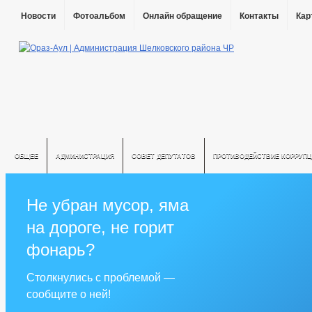
Новости
Фотоальбом
Онлайн обращение
Контакты
Кар
ОБЩЕЕ
АДМИНИСТРАЦИЯ
СОВЕТ ДЕПУТАТОВ
ПРОТИВОДЕЙСТВИЕ КОРРУПЦ
Не убран мусор, яма
на дороге, не горит
фонарь?
Столкнулись с проблемой —
сообщите о ней!