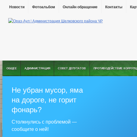
Новости
Фотоальбом
Онлайн обращение
Контакты
Кар
ОБЩЕЕ
АДМИНИСТРАЦИЯ
СОВЕТ ДЕПУТАТОВ
ПРОТИВОДЕЙСТВИЕ КОРРУПЦ
Не убран мусор, яма
на дороге, не горит
фонарь?
Столкнулись с проблемой —
сообщите о ней!