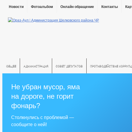
Новости
Фотоальбом
Онлайн обращение
Контакты
Кар
ОБЩЕЕ
АДМИНИСТРАЦИЯ
СОВЕТ ДЕПУТАТОВ
ПРОТИВОДЕЙСТВИЕ КОРРУПЦ
Не убран мусор, яма
на дороге, не горит
фонарь?
Столкнулись с проблемой —
сообщите о ней!