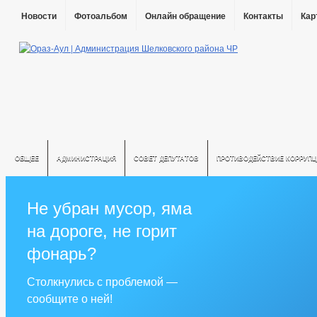
Новости
Фотоальбом
Онлайн обращение
Контакты
Кар
ОБЩЕЕ
АДМИНИСТРАЦИЯ
СОВЕТ ДЕПУТАТОВ
ПРОТИВОДЕЙСТВИЕ КОРРУПЦ
Не убран мусор, яма
на дороге, не горит
фонарь?
Столкнулись с проблемой —
сообщите о ней!