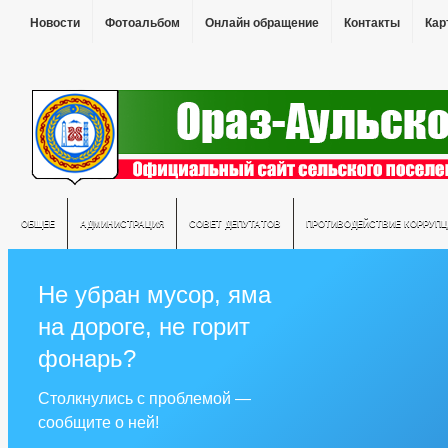
Новости
Фотоальбом
Онлайн обращение
Контакты
Кар
ОБЩЕЕ
АДМИНИСТРАЦИЯ
СОВЕТ ДЕПУТАТОВ
ПРОТИВОДЕЙСТВИЕ КОРРУПЦ
Не убран мусор, яма
на дороге, не горит
фонарь?
Столкнулись с проблемой —
сообщите о ней!