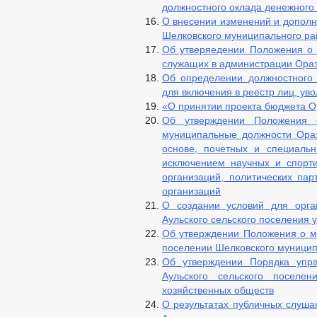
должностного оклада денежного
О внесении изменений и дополн
Шелковского муниципального ра
Об утверяедении Положения о 
служащих в администрации Ораз
Об определении должностного 
для включения в реестр лиц, уво
«О принятии проекта бюджета Ор
Об утверждении Положения 
муниципальные должности Ораз
основе, почетных и специальн
исключением научных и спорти
организаций, политических па
организаций
О создании условий для орга
Аульского сельского поселения 
Об утверждении Положения о м
поселении Шелковского муницип
Об утверждении Порядка упра
Аульского сельского поселе
хозяйственных обществ
О результатах публичных слуша