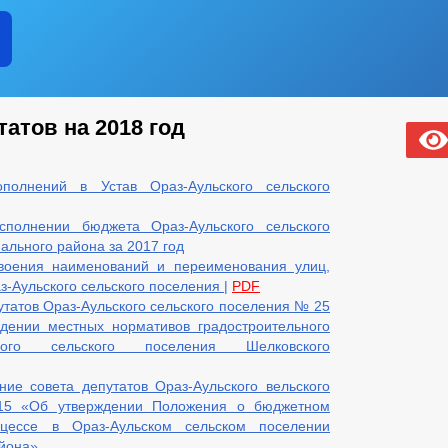
атов на 2018 год
олнений в Устав Ораз-Аульского сельского
полнении бюджета Ораз-Аульского сельского
ального района за 2017 год
воения наименований и переименования улиц,
-Аульского сельского поселения |
PDF
татов Ораз-Аульского сельского поселения № 25
ждении местных нормативов градостроительного
ского сельского поселения Шелковского
ие совета депутатов Ораз-Аульского вельского
15 «Об утверждении Положения о бюджетном
цессе в Ораз-Аульском сельском поселении
айона»