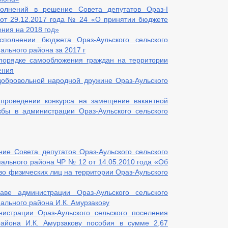
олнений в решение Совета депутатов Ораз-I
 от 29.12.2017 года № 24 «О принятии бюджете
ения на 2018 год»
полнении бюджета Ораз-Аульского сельского
ального района за 2017 г
порядке самообложения граждан на территории
ения
обровольной народной дружине Ораз-Аульского
проведении конкурса на замещение вакантной
бы в администрации Ораз-Аульского сельского
ие Совета депутатов Ораз-Аульского сельского
ального района ЧР № 12 от 14.05.2010 года «Об
во физических лиц на территории Ораз-Аульского
аве администрации Ораз-Аульского сельского
ального района И.К. Амурзакову
истрации Ораз-Аульского сельского поселения
района И.К. Амурзакову пособия в сумме 2,67