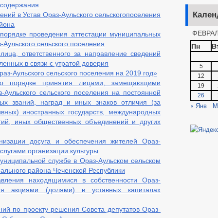
 содержания
Кален
ений в Устав Ораз-Аульского сельскогопоселения
йона
ФЕВРАЛ
порядке проведения аттестации муниципальных
-Аульского сельского поселения
Пн
В
лица, ответственного за направление сведений
ленных в связи с утратой доверия
5
аз-Аульского сельского поселения на 2019 год»
12
о порядке принятия лицами, замещающими
19
-Аульского сельского поселения на постоянной
26
ых званий, наград и иных знаков отличия (за
« Янв
М
вных) иностранных государств, международных
ртий, иных общественных объединений и других
низации досуга и обеспечения жителей Ораз-
услугами организации культуры
униципальной службе в Ораз-Аульском сельском
ального района Чеченской Республики
вления находящимися в собственности Ораз-
ния акциями (долями) в уставных капиталах
ний по проекту решения Совета депутатов Ораз-