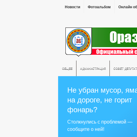
Новости
Фотоальбом
Онлайн о
ОБЩЕЕ
АДМИНИСТРАЦИЯ
СОВЕТ ДЕПУТА
Не убран мусор, ям
на дороге, не горит
фонарь?
Столкнулись с проблемой —
сообщите о ней!