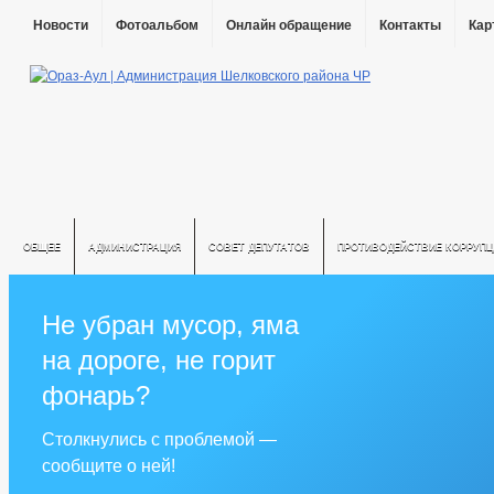
Новости
Фотоальбом
Онлайн обращение
Контакты
Кар
ОБЩЕЕ
АДМИНИСТРАЦИЯ
СОВЕТ ДЕПУТАТОВ
ПРОТИВОДЕЙСТВИЕ КОРРУПЦ
Не убран мусор, яма
на дороге, не горит
фонарь?
Столкнулись с проблемой —
сообщите о ней!