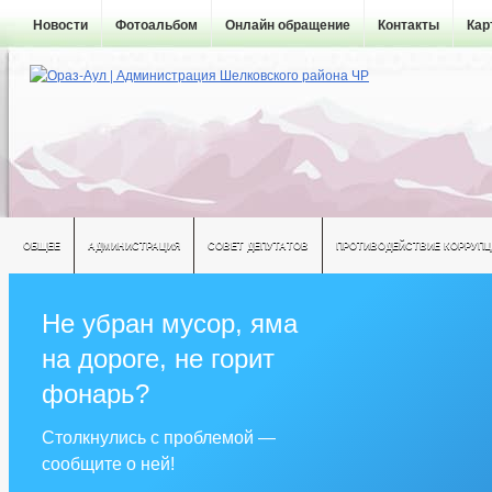
Новости
Фотоальбом
Онлайн обращение
Контакты
Кар
ОБЩЕЕ
АДМИНИСТРАЦИЯ
СОВЕТ ДЕПУТАТОВ
ПРОТИВОДЕЙСТВИЕ КОРРУПЦ
Не убран мусор, яма
на дороге, не горит
фонарь?
Столкнулись с проблемой —
сообщите о ней!