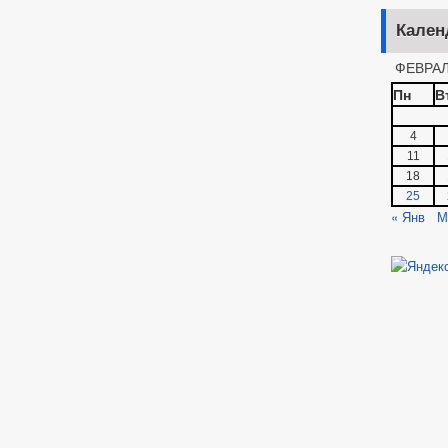
Кален
ФЕВРАЛ
Пн
В
4
11
18
25
« Янв
М