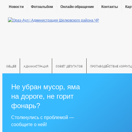
Новости
Фотоальбом
Онлайн обращение
Контакты
Кар
ОБЩЕЕ
АДМИНИСТРАЦИЯ
СОВЕТ ДЕПУТАТОВ
ПРОТИВОДЕЙСТВИЕ КОРРУПЦ
Не убран мусор, яма
на дороге, не горит
фонарь?
Столкнулись с проблемой —
сообщите о ней!