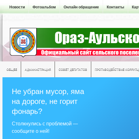
Новости
Фотоальбом
Онлайн обращение
Контакты
Кар
ОБЩЕЕ
АДМИНИСТРАЦИЯ
СОВЕТ ДЕПУТАТОВ
ПРОТИВОДЕЙСТВИЕ КОРРУПЦ
Не убран мусор, яма
на дороге, не горит
фонарь?
Столкнулись с проблемой —
сообщите о ней!