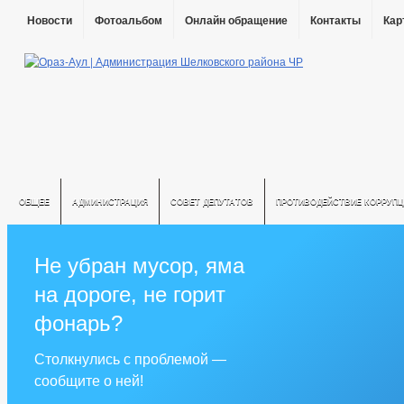
Новости
Фотоальбом
Онлайн обращение
Контакты
Кар
ОБЩЕЕ
АДМИНИСТРАЦИЯ
СОВЕТ ДЕПУТАТОВ
ПРОТИВОДЕЙСТВИЕ КОРРУПЦ
Не убран мусор, яма
на дороге, не горит
фонарь?
Столкнулись с проблемой —
сообщите о ней!