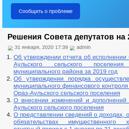
Сообщить о проблеме
Решения Совета депутатов на 
31 января, 2020 17:39
admin
Об утверждении отчета об исполнении
Аульского сельского поселения
муниципального района за 2019 год
Об утверждении порядка осуществл
муниципального финансового контроля
Ораз-Аульского сельского поселения
О внесении изменений и дополнений 
Аульского сельского поселения
О представлении сведений о доходах, 
обязательствах имущественного 
отчетный период с 1 января по 31 дека