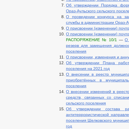
Об утверждении Порядка форм
Ораз-Аульского сельского посел
О проведении конкурса на за
службы в администрации Ораз-А
О присвоении (изменении) почто
О присвоении (изменении) почто
РАСПОРЯЖЕНИЕ № 10/1
—
О
резерв для замещения должнос
поселения
О присвоении, изменения и анн
Об утверждении Плана работ
поселения на 2021 год
О внесении в реестр муниципа
приобретённых в муниципальн
поселения
О внесении изменений в реест
средств, связанных со списан
сельского поселения
Об утверждении состава р
антитеррористической направле
поселения Шелковского муниципа
год