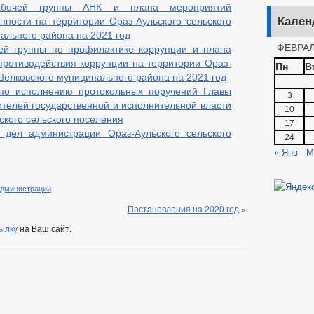
абочей группы АНК и плана мероприятий
Кален
нности на территории Ораз-Аульского сельского
ального района на 2021 год
ФЕВРАЛ
ей группы по профилактике коррупции и плана
ротиводействия коррупции на территории Ораз-
Пн
В
Шелковского муниципального района на 2021 год
по исполнению протокольных поручений Главы
3
ителей государственной и исполнительной власти
10
ского сельского поселения
17
 дел администрации Ораз-Аульского сельского
24
« Янв
М
администрации
Постановления на 2020 год
»
ылку
на Ваш сайт.