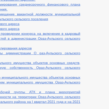
ирования среднесрочного финансового плана
ения.
мещение вакантной должности муниципальной
ульского сельского поселения
вого адреса
вого адреса
 проведении конкурса на включение в кадровый
тей в администрации Ораз-Аульского сельского
улирования адресов
ы администрации О раз-Аульского сельского
льного имущества объектов основных средств,
ую собственность Ораз-Аульского сельского
р муниципального имущества объектов основных
ием муниципального имущества Ораз-Аульского
абочей группы АТК и плана мероприятий
нности на территории Ораз-Аульского сельского
льного района на I квартал 2021 года и на 2021