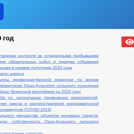
 год
ствлении контроля за осужденными прибывшими
иде обязательных работ и порядке отбывания
нными в первом полугодии 2020 года
вого адреса
руппы межведомственной комиссии по мерам
территории Ораз-Аульского сельского поселения
йона Чеченской республики на 2020 год»
ба по организации проведения мероприятий,
ние завоза и распространения коронавирусной
онавирусом (COVID-2019)
льного имущества объектов основных средств,
ую собственность Ораз-Аульского сельского
нулирования адресов»