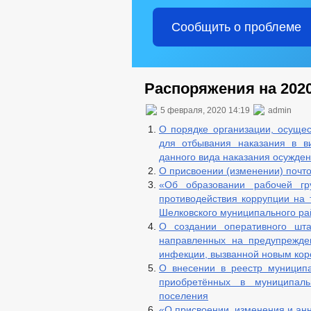
Сообщить о проблеме
Распоряжения на 2020
5 февраля, 2020 14:19
admin
О порядке организации, осуще
для отбывания наказания в в
данного вида наказания осужде
О присвоении (изменении) почто
«Об образовании рабочей г
противодействия коррупции на 
Шелковского муниципального ра
О создании оперативного шта
направленных на предупрежде
инфекции, вызванной новым кор
О внесении в реестр муниципа
приобретённых в муниципальн
поселения
«О присвоении, изменения и ан