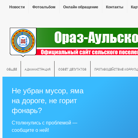
Новости
Фотоальбом
Онлайн обращение
Контакты
Кар
ОБЩЕЕ
АДМИНИСТРАЦИЯ
СОВЕТ ДЕПУТАТОВ
ПРОТИВОДЕЙСТВИЕ КОРРУПЦ
Не убран мусор, яма
на дороге, не горит
фонарь?
Столкнулись с проблемой —
сообщите о ней!