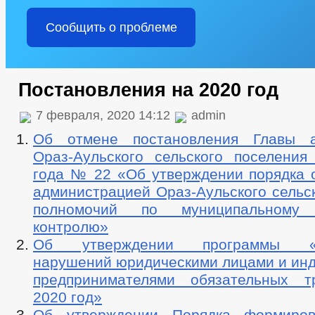
Сообщить о проблеме
Постановления на 2020 год
7 февраля, 2020 14:12
admin
Об отмене постановления Главы а
Ораз-Аульского сельского поселения 
года № 22 «Об утверждении порядка 
администрацией Ораз-Аульского сельс
полномочий по муниципальному 
контролю»
Об утверждении программы «П
нарушений юридическими лицами и ин
предпринимателями обязательных т
2020 год»
Об утверждении Порядка формиров