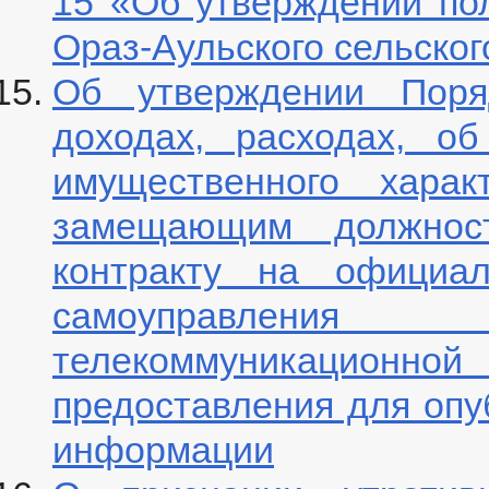
15 «Об утверждении по
Ораз-Аульского сельског
Об утверждении Поря
доходах, расходах, о
имущественного харак
замещающим должнос
контракту на официал
самоуправлени
телекоммуникационно
предоставления для опу
информации