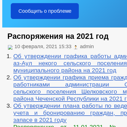
Сообщить о проблеме
Распоряжения на 2021 год
10 февраля, 2021 15:33
admin
Об утверждении графика работы адм
аз-Аул некого сельского поселени
муниципального района на 2021 год
Об утверждении графика приема гражд
работниками администрации Ора
сельского поселения Шелковского м
района Чеченской Республики на 2021 
Об утверждении плана работы по веде
учета и бронированию граждан, п
запасе в 2021 году
Распоряжение от 11.01.2021 № 