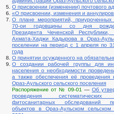
администрации Ораз-Аульского сельско
О присвоении (изменении) почтового а
«О присвоении, изменения и аннулиро
О плане мероприятий, приуроченных
70-ои годовщины со дня рожде
Президента Чеченской Республики,
Ахмата-Хаджи Кадырова в Ораз-Ауль
поселении на период с 1 апреля по 3
года
О принятии осужденного на обязатель
О создании рабочей группы для ин
населения о необходимости проведени
а также обеспечения её проведения 
Ораз-Аульского сельского поселения
Распоряжение от № 09-01
—
Об утве
проведения систематических 
фитосанитарных обследований по
объектов в Ораз-Аульском сельском