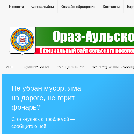
Новости
Фотоальбом
Онлайн обращение
Контакты
Кар
ОБЩЕЕ
АДМИНИСТРАЦИЯ
СОВЕТ ДЕПУТАТОВ
ПРОТИВОДЕЙСТВИЕ КОРРУПЦ
Не убран мусор, яма
на дороге, не горит
фонарь?
Столкнулись с проблемой —
сообщите о ней!