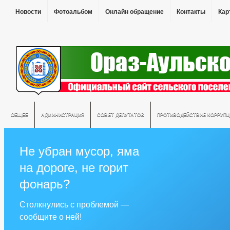
Новости
Фотоальбом
Онлайн обращение
Контакты
Кар
ОБЩЕЕ
АДМИНИСТРАЦИЯ
СОВЕТ ДЕПУТАТОВ
ПРОТИВОДЕЙСТВИЕ КОРРУПЦ
Не убран мусор, яма
на дороге, не горит
фонарь?
Столкнулись с проблемой —
сообщите о ней!