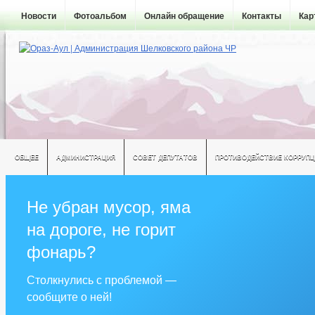
Новости
Фотоальбом
Онлайн обращение
Контакты
Кар
ОБЩЕЕ
АДМИНИСТРАЦИЯ
СОВЕТ ДЕПУТАТОВ
ПРОТИВОДЕЙСТВИЕ КОРРУПЦ
Не убран мусор, яма
на дороге, не горит
фонарь?
Столкнулись с проблемой —
сообщите о ней!