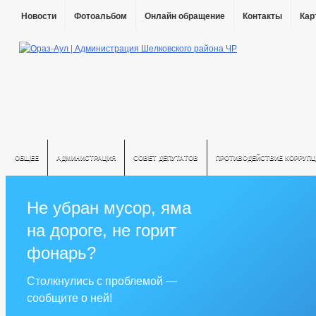
Новости
Фотоальбом
Онлайн обращение
Контакты
Кар
ОБЩЕЕ
АДМИНИСТРАЦИЯ
СОВЕТ ДЕПУТАТОВ
ПРОТИВОДЕЙСТВИЕ КОРРУПЦ
Не убран мусор, яма
на дороге, не горит
фонарь?
Столкнулись с проблемой —
сообщите о ней!