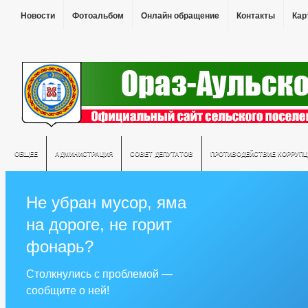
Новости
Фотоальбом
Онлайн обращение
Контакты
Кар
ОБЩЕЕ
АДМИНИСТРАЦИЯ
СОВЕТ ДЕПУТАТОВ
ПРОТИВОДЕЙСТВИЕ КОРРУПЦ
Не убран мусор, яма
на дороге, не горит
фонарь?
Столкнулись с проблемой —
сообщите о ней!