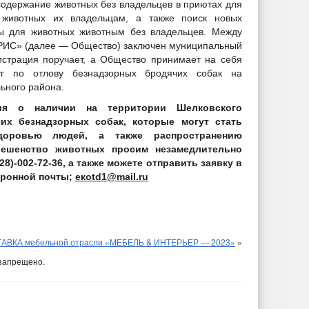
содержание животных без владельцев в приютах для
 животных их владельцам, а также поиск новых
ы для животных животным без владельцев. Между
ИС» (далее — Общество) заключен муниципальный
истрация поручает, а Общество принимает на себя
уг по отлову безнадзорных бродячих собак на
ьного района.
я о наличии на территории Шелковского
их безнадзорных собак, которые могут стать
оровью людей, а также распространению
бешенство животных просим незамедлительно
8)-002-72-36, а также можете отправить заявку в
тронной почты;
e
к
otd
1@
mail
.
ru
АВКА мебельной отрасли «МЕБЕЛЬ & ИНТЕРЬЕР — 2023»
»
запрещено.