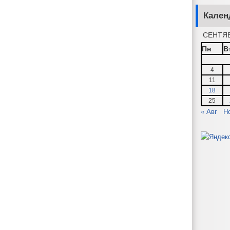
Кален
СЕНТЯБ
Пн
В
4
11
18
25
« Авг
Н