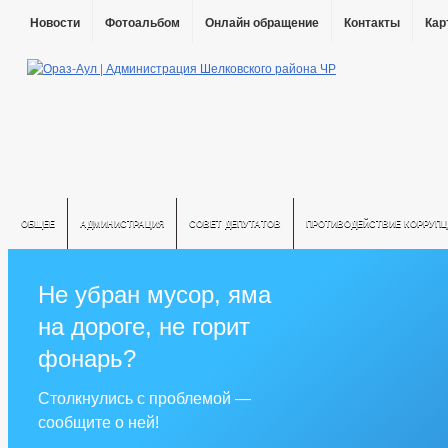
Новости
Фотоальбом
Онлайн обращение
Контакты
Кар
ОБЩЕЕ
АДМИНИСТРАЦИЯ
СОВЕТ ДЕПУТАТОВ
ПРОТИВОДЕЙСТВИЕ КОРРУПЦ
Не убран мусор, яма
на дороге, не горит
фонарь?
Столкнулись с проблемой —
сообщите о ней!