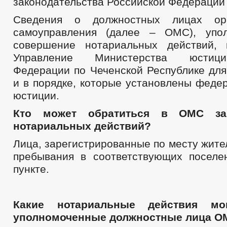
законодательства Российской Федерации 
Схема теплоснабжения
Схемы размещения рекламных конструкций
Сведения о должностных лицах орг
Правила землепользования и застройки
самоуправления (далее – ОМС), упо
Местные нормативы градостроительного проектирования
Реестр муниципального имущества
совершение нотариальных действий, 
Структура, полномочия, задачи и функции
Управление Министерства юстиц
Сведения о численности муниципальных служащих администрации
Федерации по Чеченской Республике для
Информация о кадровом обеспечении
Порядок поступления граждан на муниципальную службу
и в порядке, которые установлены феде
Кадровый резерв
юстиции.
Контактная информация
Сведения о вакантных должностях
Кто может обратиться в ОМС за
Квалификационные требования
нотариальных действий?
Нормативно-правовые акты
Условия и результаты конкурсов
Лица, зарегистрированные по месту жите
_
Специальная оценка условий труда
пребывания в соответствующих поселе
Состав поселения
пункте.
Сведения о СМИ, учрежденных администрацией
Перечень обязательных наименований
Подведомственные организации
Предпринимательство
Какие нотариальные действия мо
Количество субъектов малого и среднего предпринимательства
уполномоченные должностные лица О
Объекты для малого и среднего бизнеса
Сведения о льготах, отсрочках, рассрочках