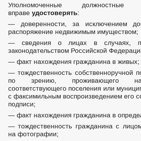
Уполномоченные должностн
Объекты, предлагаемые для сдачи в аренду
Информационные материалы
вправе
удостоверять
:
Число замещенных рабочих мест
Оборот товаров, работ и услуг
— доверенности, за исключением до
Финансово-экономическое состояние субъектов
распоряжение недвижимым имуществом;
Закупка товаров, работ и услуг
Совет по предпринимательству
— сведения о лицах в случаях, пр
Местные налоги
законодательством Российской Федераци
Статистические данные
Нотариальные дела
— факт нахождения гражданина в живых;
Сход граждан
Комиссии
— тождественность собственноручной п
Рабочая группа АНК
Рабочая группа АТК
по зрению, проживающего на
Тарифная комиссия
соответствующего поселения или муници
Рабочая группа по профилактике правонарушений
с факсимильным воспроизведением его с
Рабочая группа по противодействию коррупции
Комиссия по списанию задолженности по платежам в бюджет И-К
подписи;
Общественный совет по рассмотрению вопросов нормирования в 
Информация о лицах, пропавших без вести
— факт нахождения гражданина в опреде
Тексты официальных выступлений и заявлений
Целевые программы
— тождественность гражданина с лицо
Закупка товаров, работ и услуг
на фотографии;
Информация о результатах проверок
ГО и ЧС