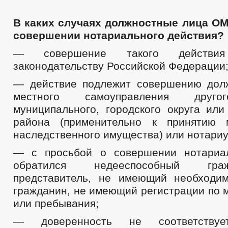
2018
Проекты к обсуждению
Проекты Решений
В каких случаях должностные лица О
Проекты Решений о внесении изменений в Устав
совершении нотариального действия?
Проекты Постановлений
Проекты административных регламентов
— совершение такого действия 
_
законодательству Российской Федерации
Перечень НПА, содержащих обязательные требования
Административные регламенты
— действие подлежит совершению дол
Постановления администрации
Распоряжения администрации
местного самоуправления друго
Решения
муниципального, городского округа или
Приказы
Протесты
района (применительно к принятию
Порядок обжалования НПА
наследственного имущества) или нотариу
Публичные слушания
Федеральные законы
— с просьбой о совершении нотариал
Бюджет
обратился недееспособный гр
Бюджет по годам
Отчет об исполнении бюджета
представитель, не имеющий необходи
_
гражданин, не имеющий регистрации по 
Муниципальные услуги
или пребывания;
Предоставление услуг инвалидам
Проекты административных регламентов
— доверенность не соответствуе
Стандарты муниципальных услуг