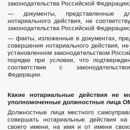
Муниципальные услуги
законодательства Российской Федерации
Нормативно-правовые акты
Перечень НПА, содержащих обязательные требования, соблюдение к
— документы, представленные д
Прием граждан
нотариального действия, не соответств
Обращение к главе
Интернет приемная
законодательства Российской Федерации
График приема граждан
— факты, изложенные в документах, пре
Анализ обращений граждан
Обзоры обращений граждан
совершения нотариального действия, не
Форма обращений и заявлений
установленном законодательством Росси
Порядок рассмотрения обращений
Регламент рассмотрения обращений
порядке при условии, что подтвержде
соответствии с законодательств
Федерации.
Какие нотариальные действия не м
уполномоченные должностные лица О
Должностные лица местного самоуправ
совершать нотариальные действия на
своего имени, на имя и от имени своих