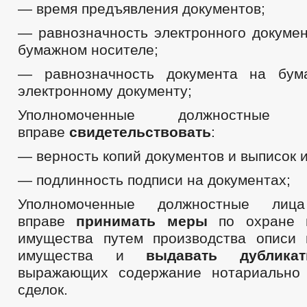
— время предъявления документов;
_
Совет депутатов
— равнозначность электронного докумен
Депутаты
бумажном носителе;
Структура, полномочия, задачи и функции
Заседания Совета депутатов
— равнозначность документа на бум
График приёма граждан
Сведения о доходах депутатов
электронному документу;
Социальный проект — Муниципальный депутат
Противодействие коррупции
Уполномоченные должностн
НПА
вправе
свидетельствовать
:
Иные акты в сфере противодействия коррупции
Антикоррупционная экспертиза
— верность копий документов и выписок и
Методические материалы
Формы документов, связанных с противодействием коррупции, для з
— подлинность подписи на документах;
Сведения о доходах, расходах, об имуществе и обязательствах имущ
Комиссия по соблюдению требований к служебному поведению и уре
Уполномоченные должностные ли
Обратная связь для сообщений о фактах коррупции
вправе
принимать меры
по охране н
_
Правовые акты
имущества путем производства описи 
Устав
имущества и
выдавать дублика
Перечни поручений
выражающих содержание нотариально 
2021
2020
сделок.
2019