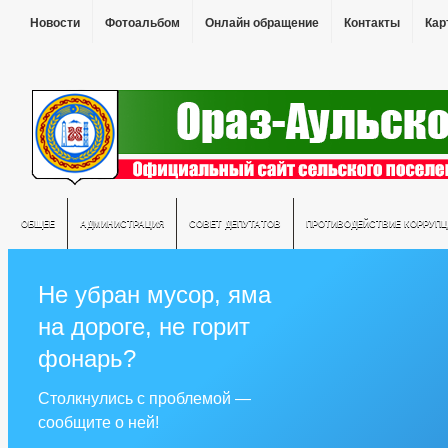
Новости
Фотоальбом
Онлайн обращение
Контакты
Кар
ОБЩЕЕ
АДМИНИСТРАЦИЯ
СОВЕТ ДЕПУТАТОВ
ПРОТИВОДЕЙСТВИЕ КОРРУПЦ
Не убран мусор, яма
на дороге, не горит
фонарь?
Столкнулись с проблемой —
сообщите о ней!