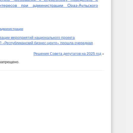
нтересов при администрации Ораз-Аульского
 администрации
изации мероприятий национального проекта
П «Республиканский бизнес-центр» прошла очередная
Решения Совета депутатов на 2025 год
»
запрещено.