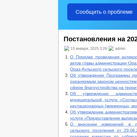
Сообщить о проблеме
Постановления на 202
15 января, 2025 3:26
admin
О Порядке проведения антико
актов главы администрации Ора
Ораз-Аульского сельского посел
Об утверждении Программы пр
охраняемым законом ценностям 
сфере благоустройства на терри
Об утверждении администр
муниципальной услуги «Согла
нестационарных (временных, мо
Об утверждении административ
услуги «Предоставление выписки
О внесении изменений в по
сельского поселения от 29.0
создании комиссии по соблю