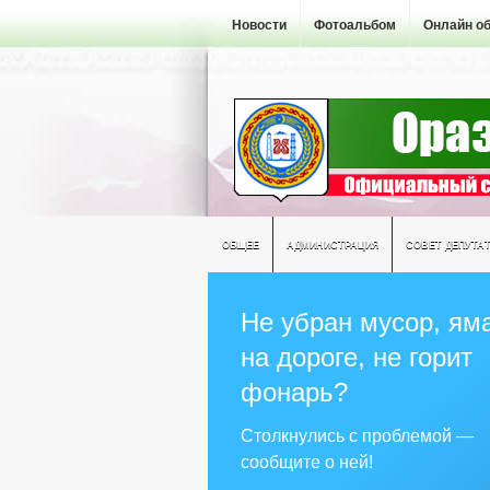
Новости
Фотоальбом
Онлайн о
ОБЩЕЕ
АДМИНИСТРАЦИЯ
СОВЕТ ДЕПУТА
Не убран мусор, ям
на дороге, не горит
фонарь?
Столкнулись с проблемой —
сообщите о ней!