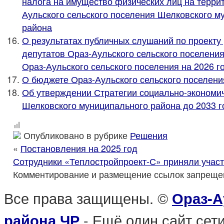
налога на имущество физических лиц на терри
Аульского сельского поселения Шелковского м
района
О результатах публичных слушаний по проекту
депутатов Ораз-Аульского сельского поселени
Ораз-Аульского сельского поселения на 2026 г
О бюджете Ораз-Аульского сельского поселени
Об утверждении Стратегии социально-экономич
Шелковского муниципального района до 2033 г
Опубликовано в рубрике
Решения
«
Постановления на 2025 год
Сотрудники «Теплостройпроект-С» приняли участ
Комментирование и размещение ссылок запреще
Все права защищены. ©
Ораз-А
- Ещё один сайт се
района ЧР