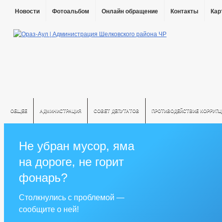
Новости
Фотоальбом
Онлайн обращение
Контакты
Кар
ОБЩЕЕ
АДМИНИСТРАЦИЯ
СОВЕТ ДЕПУТАТОВ
ПРОТИВОДЕЙСТВИЕ КОРРУПЦ
Не убран мусор, яма
на дороге, не горит
фонарь?
Столкнулись с проблемой —
сообщите о ней!