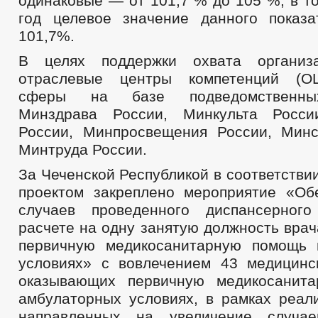
одинаковые — от 101,7 % до 105 %, в т
год целевое значение данного показа
101,7%.
В целях поддержки охвата организ
отраслевые центры компетенций (О
сферы на базе подведомственны
Минздрава России, Минкульта Росси
России, Минпросвещения России, Мин
Минтруда России.
За Чеченской Республикой в соответств
проектом закреплено мероприятие «Об
случаев проведенного диспансерног
расчете на одну занятую должность вра
первичную медикосанитарную помощь 
условиях» с вовлечением 43 медицинс
оказывающих первичную медикосанит
амбулаторных условиях, в рамках реали
направленных на увеличение случае