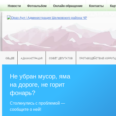
Новости
Фотоальбом
Онлайн обращение
Контакты
Кар
ОБЩЕЕ
АДМИНИСТРАЦИЯ
СОВЕТ ДЕПУТАТОВ
ПРОТИВОДЕЙСТВИЕ КОРРУПЦ
Не убран мусор, яма
на дороге, не горит
фонарь?
Столкнулись с проблемой —
сообщите о ней!