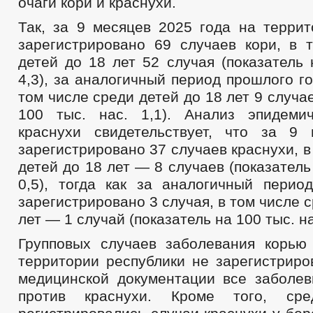
очаги кори и краснухи.
ОБЪЕКТЫ, ПРЕДЛАГАЕМЫЕ ДЛЯ СДАЧИ В АРЕНДУ
ИНФОРМ
ОБОРОТ ТОВАРОВ, РАБОТ И УСЛУГ
ФИНАНСОВО-ЭКОНОМИЧ
Так, за 9 месяцев 2025 года на террит
СОВЕТ ПО ПРЕДПРИНИМАТЕЛЬСТВУ
зарегистрировано 69 случаев кори, в 
МЕСТНЫЕ НАЛОГИ
СТАТИСТИЧЕСКИЕ ДАННЫЕ
НОТ
детей до 18 лет 52 случая (показатель 
КОМИССИИ
РАБОЧАЯ ГРУППА АНК
РАБОЧАЯ ГРУППА
4,3), за аналогичный период прошлого го
РАБОЧАЯ ГРУППА ПО ПРОФИЛАКТИКЕ ПРАВОНАРУШЕНИЙ
том числе среди детей до 18 лет 9 случа
КОМИССИЯ ПО СПИСАНИЮ ЗАДОЛЖЕННОСТИ ПО ПЛАТЕЖАМ В БЮ
100 тыс. нас. 1,1). Анализ эпидеми
ОБЩЕСТВЕННЫЙ СОВЕТ ПО РАССМОТРЕНИЮ ВОПРОСОВ НОРМИРО
краснухи свидетельствует, что за 9
ИНФОРМАЦИЯ О ЛИЦАХ, ПРОПАВШИХ БЕЗ ВЕСТИ
ТЕКСТЫ
зарегистрировано 37 случаев краснухи, в
ЦЕЛЕВЫЕ ПРОГРАММЫ
ЗАКУПКА ТОВАРОВ, РАБОТ И УСЛУГ
детей до 18 лет — 8 случаев (показатель
ДЕПУТАТЫ
СТРУКТУРА, ПОЛНОМОЧИЯ, З
СОВЕТ ДЕПУТАТОВ
0,5), тогда как за аналогичный перио
ГРАФИК ПРИЁМА ГРАЖДАН
СВЕДЕНИЯ О
СОЦИАЛЬНЫЙ ПРОЕКТ — МУНИЦИПАЛЬНЫЙ ДЕ
зарегистрировано 3 случая, в том числе 
НПА
ИНЫЕ АКТЫ В СФЕРЕ ПР
лет — 1 случай (показатель на 100 тыс. на
ПРОТИВОДЕЙСТВИЕ КОРРУПЦИИ
МЕТОДИЧЕСКИЕ МАТЕРИАЛЫ
Групповых случаев заболевания корью
ФОРМЫ ДОКУМЕНТОВ, СВЯЗАННЫХ С
территории республики не зарегистриро
СВЕДЕНИЯ О ДОХОДАХ, РАСХОДАХ, ОБ ИМУЩЕСТВЕ И ОБЯЗАТЕЛ
медицинской документации все заболе
КОМИССИЯ ПО СОБЛЮДЕНИЮ ТРЕБОВАНИЙ К СЛУЖЕБНОМУ ПОВЕ
против краснухи. Кроме того, сре
ОБРАТНАЯ СВЯЗЬ ДЛЯ СООБЩЕНИЙ О ФАКТАХ КОРРУПЦИИ
УСТАВ
ПЕРЕЧНИ ПОРУЧЕНИЙ
2021