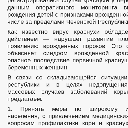
регистрировались случаи краснухи у бе
ПРАВОВЫЕ АКТЫ
2020
2019
2018
данным оперативного мониторинга 
рождения детей с признаками врожденной
ПРОЕКТЫ К ОБСУЖДЕНИЮ
ПРОЕКТЫ РЕШЕНИЙ
ПРОЕКТЫ РЕШЕНИЙ О ВНЕСЕНИ
числе за пределами Чеченской Республик
ПРОЕКТЫ АДМИНИСТРАТИВНЫХ РЕГЛАМЕНТОВ
_
Как известно вирус краснухи облада
ПЕРЕЧЕНЬ НПА, СОДЕРЖАЩИХ ОБЯЗАТЕЛЬНЫЕ ТРЕБОВАНИЯ
действием — нарушает развитие пло
ПОСТАНОВЛЕНИЯ АДМИНИСТРАЦИИ
РАСПОРЯЖЕНИЯ АД
появлению врождённых пороков. Это 
ПОРЯДОК ОБЖАЛОВАНИЯ НПА
ПУБЛИЧНЫЕ СЛУШАНИЯ
объясняет синдром врождённой кра
БЮДЖЕТ ПО ГОДАМ
БЮДЖЕТ
опасное последствие первичной красну
ОТЧЕТ ОБ ИСПОЛНЕНИИ БЮДЖЕТА
_
беременных женщин.
ПРЕДОСТАВЛЕНИЕ УСЛУГ ИНВАЛИДАМ
МУНИЦИПАЛЬНЫЕ УСЛУГИ
СТАНДАРТЫ МУНИЦИПАЛЬНЫХ УСЛУГ
В связи со складывающейся ситуации
ПЕРЕЧЕНЬ НПА, СОДЕРЖАЩИХ ОБЯЗАТЕЛЬНЫЕ ТРЕБОВАНИЯ, С
республики и в целях недопущения
КОНТРОЛЮ
массовых случаев заболеваний кор
ОБРАЩЕНИЕ К ГЛАВЕ
ИНТЕРНЕТ ПРИЕМН
ПРИЕМ ГРАЖДАН
предлагаем:
ОБЗОРЫ ОБРАЩЕНИЙ ГРАЖДАН
ФОРМА О
РЕГЛАМЕНТ РАССМОТРЕНИЯ ОБРАЩЕНИЙ
1. Принять меры по широкому и
населения, с привлечением медицинских
вопросам профилактики кори и краснух