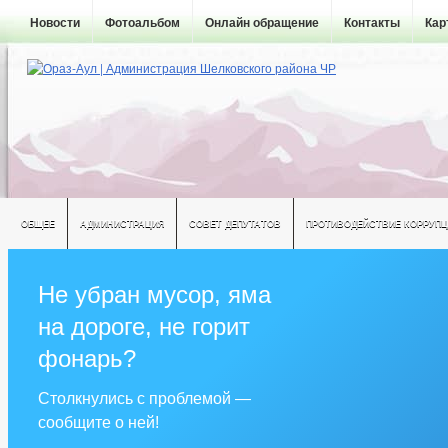
Новости
Фотоальбом
Онлайн обращение
Контакты
Кар
ОБЩЕЕ
АДМИНИСТРАЦИЯ
СОВЕТ ДЕПУТАТОВ
ПРОТИВОДЕЙСТВИЕ КОРРУПЦ
Не убран мусор, яма
на дороге, не горит
фонарь?
Столкнулись с проблемой —
сообщите о ней!