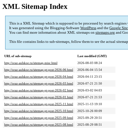
XML Sitemap Index
This is a XML Sitemap which is supposed to be processed by search engines
It was generated using the Blogging-Software
WordPress
and the
Google Site
You can find more information about XML sitemaps on
sitemaps.org
and Goo
This file contains links to sub-sitemaps, follow them to see the actual sitema
URL of sub-sitemap
Last modified (GMT)
http://oraz-aulskoe.ru/sitemap-misc.html
2026-08-03 08:24
http://oraz-aulskoe.ru/sitemap-pt-post-2026-06.html
2026-06-04 15:54
http://oraz-aulskoe.ru/sitemap-pt-post-2026-04.html
2026-04-11 23:15
http://oraz-aulskoe.ru/sitemap-pt-post-2026-03.html
2026-07-21 21:50
http://oraz-aulskoe.ru/sitemap-pt-post-2026-02.html
2026-03-02 04:03
http://oraz-aulskoe.ru/sitemap-pt-post-2026-01.html
2026-07-21 21:53
http://oraz-aulskoe.ru/sitemap-pt-post-2025-11.html
2025-11-13 19:10
http://oraz-aulskoe.ru/sitemap-pt-post-2025-10.html
2025-10-26 00:09
http://oraz-aulskoe.ru/sitemap-pt-post-2025-09.html
2025-09-29 20:51
http://oraz-aulskoe.ru/sitemap-pt-post-2025-08.html
2025-08-29 08:51