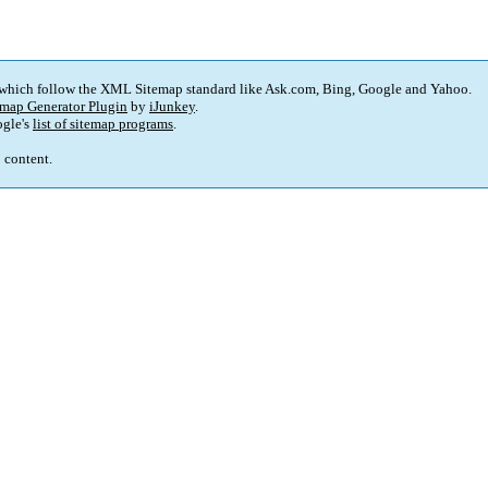
 which follow the XML Sitemap standard like Ask.com, Bing, Google and Yahoo.
map Generator Plugin
by
iJunkey
.
gle's
list of sitemap programs
.
p content.