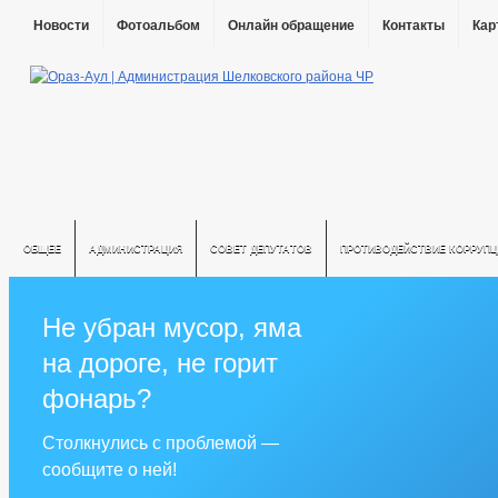
Новости
Фотоальбом
Онлайн обращение
Контакты
Кар
ОБЩЕЕ
АДМИНИСТРАЦИЯ
СОВЕТ ДЕПУТАТОВ
ПРОТИВОДЕЙСТВИЕ КОРРУПЦ
Не убран мусор, яма
на дороге, не горит
фонарь?
Столкнулись с проблемой —
сообщите о ней!