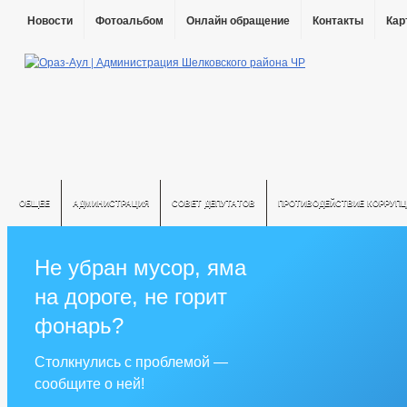
Новости
Фотоальбом
Онлайн обращение
Контакты
Кар
ОБЩЕЕ
АДМИНИСТРАЦИЯ
СОВЕТ ДЕПУТАТОВ
ПРОТИВОДЕЙСТВИЕ КОРРУПЦ
Не убран мусор, яма
на дороге, не горит
фонарь?
Столкнулись с проблемой —
сообщите о ней!