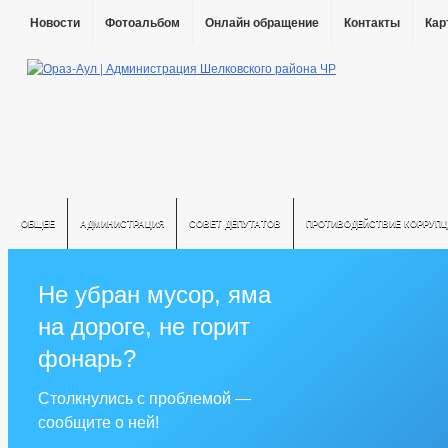
Новости
Фотоальбом
Онлайн обращение
Контакты
Кар
ОБЩЕЕ
АДМИНИСТРАЦИЯ
СОВЕТ ДЕПУТАТОВ
ПРОТИВОДЕЙСТВИЕ КОРРУПЦ
Не убран мусор, яма
на дороге, не горит
фонарь?
Столкнулись с проблемой —
сообщите о ней!