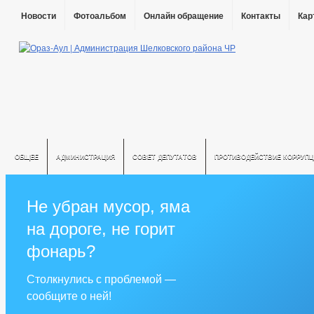
Новости
Фотоальбом
Онлайн обращение
Контакты
Кар
ОБЩЕЕ
АДМИНИСТРАЦИЯ
СОВЕТ ДЕПУТАТОВ
ПРОТИВОДЕЙСТВИЕ КОРРУПЦ
Не убран мусор, яма
на дороге, не горит
фонарь?
Столкнулись с проблемой —
сообщите о ней!