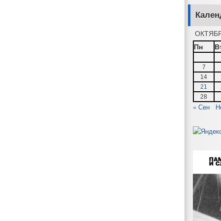
Кален
ОКТЯБР
Пн
В
7
14
21
28
« Сен
Н