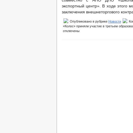
совместно с АНО ДПО «Школа э
экспортный центр». В ходе этого 
заключения внешнеторгового контра
Опубликовано в рубрике
Новости
Ко
«Колос» приняли участие в третьем образов
отключены