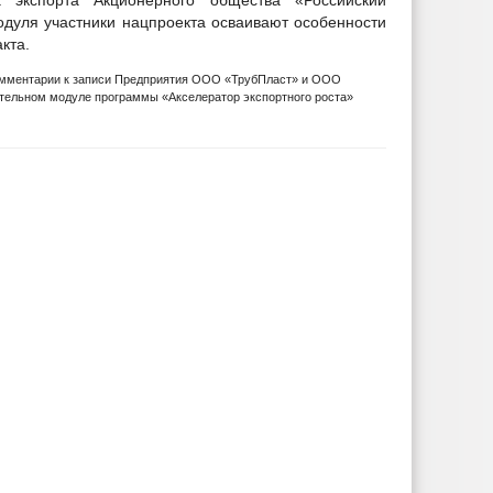
кспорта Акционерного общества «Российский
модуля участники нацпроекта осваивают особенности
кта.
мментарии
к записи Предприятия ООО «ТрубПласт» и ООО
ательном модуле программы «Акселератор экспортного роста»